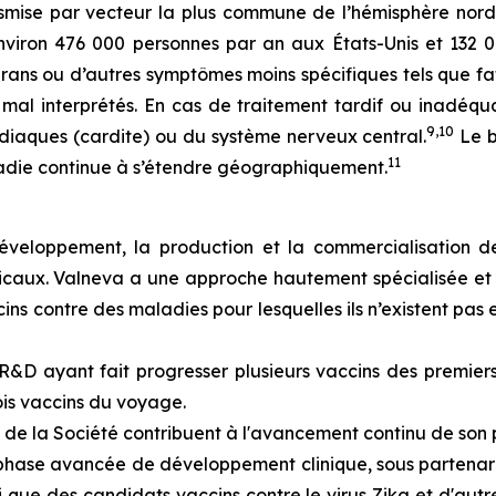
mise par vecteur la plus commune de l’hémisphère nord
environ 476 000 personnes par an aux États-Unis et 132 
grans
ou d’autres symptômes moins spécifiques tels que fat
mal interprétés. En cas de traitement tardif ou inadéqua
9,10
ardiaques (cardite) ou du système nerveux central.
Le b
11
adie continue à s’étendre géographiquement.
développement, la production et la commercialisation d
caux. Valneva a une approche hautement spécialisée et cib
 contre des maladies pour lesquelles ils n’existent pas e
&D ayant fait progresser plusieurs vaccins des premiers 
is vaccins du voyage.
 de la Société contribuent à l'avancement continu de son p
hase avancée de développement clinique, sous partenariat
 que des candidats vaccins contre le virus Zika et d'aut