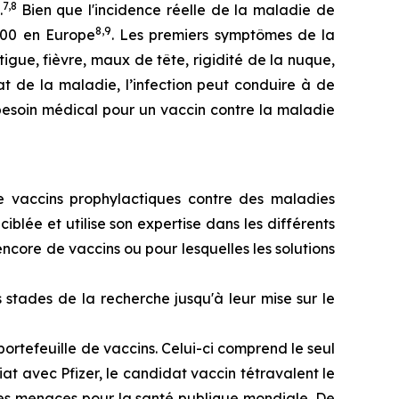
7,8
.
Bien que l'incidence réelle de la maladie de
8,9
000 en Europe
. Les premiers symptômes de la
igue, fièvre, maux de tête, rigidité de la nuque,
t de la maladie, l’infection peut conduire à de
esoin médical pour un vaccin contre la maladie
e vaccins prophylactiques contre des maladies
lée et utilise son expertise dans les différents
ncore de vaccins ou pour lesquelles les solutions
stades de la recherche jusqu'à leur mise sur le
ortefeuille de vaccins. Celui-ci comprend le seul
 avec Pfizer, le candidat vaccin tétravalent le
res menaces pour la santé publique mondiale. De