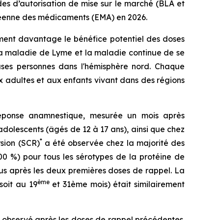
es d’autorisation de mise sur le marché (BLA et
péenne des médicaments (EMA) en 2026.
rment davantage le bénéfice potentiel des doses
la maladie de Lyme et la maladie continue de se
euses personnes dans l'hémisphère nord. Chaque
ux adultes et aux enfants vivant dans des régions
éponse anamnestique, mesurée un mois après
 adolescents (âgés de 12 à 17 ans), ainsi que chez
*
rsion (SCR)
a été observée chez la majorité des
00 %) pour tous les sérotypes de la protéine de
us après les deux premières doses de rappel. La
ème
soit au 19
et 31ème mois) était similairement
i observé après les doses de rappel précédentes.