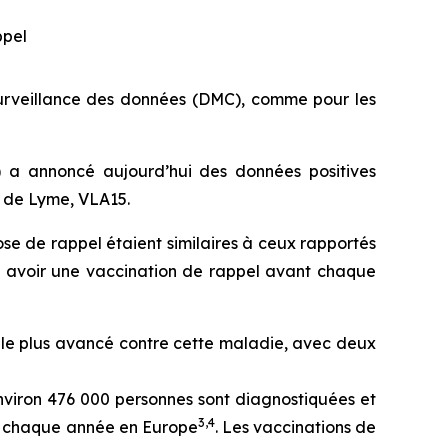
ppel
urveillance des données (DMC), comme pour les
 a annoncé aujourd’hui des données positives
e de Lyme, VLA15.
ose de rappel étaient similaires à ceux rapportés
it avoir une vaccination de rappel avant chaque
 le plus avancé contre cette maladie, avec deux
nviron 476 000 personnes sont diagnostiquées et
3
,
4
és chaque année en Europe
. Les vaccinations de