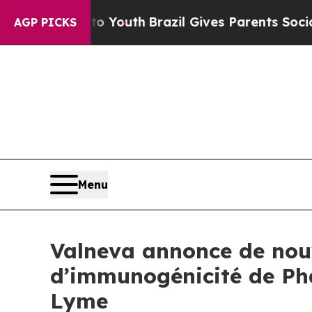
 to Youth
Brazil Gives Parents Social Media Cont
AGP PICKS
Menu
Valneva annonce de nouv
d’immunogénicité de Pha
Lyme