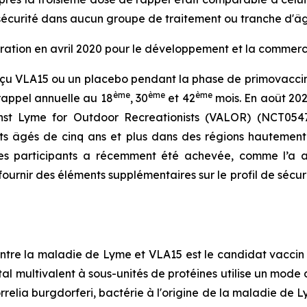
sécurité dans aucun groupe de traitement ou tranche d'âg
oration en avril 2020 pour le développement et la commerc
reçu VLA15 ou un placebo pendant la phase de primovaccin
ème
ème
ème
 rappel annuelle au 18
, 30
et 42
mois. En août 2022
t Lyme for Outdoor Recreationists (VALOR) (NCT05477524
nts âgés de cinq ans et plus dans des régions hauteme
les participants a récemment été achevée, comme l’a an
ournir des éléments supplémentaires sur le profil de sécur
ontre la maladie de Lyme et VLA15 est le candidat vaccin
l multivalent à sous-unités de protéines utilise un mode d’
relia burgdorferi, bactérie à l'origine de la maladie de L