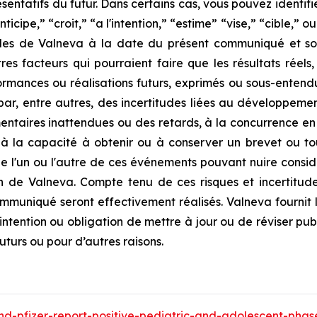
sentatifs du futur. Dans certains cas, vous pouvez identif
nticipe,” “croit,” “a l'intention,” “estime” “vise,” “cible,” 
lles de Valneva à la date du présent communiqué et son
res facteurs qui pourraient faire que les résultats réels,
rmances ou réalisations futurs, exprimés ou sous-entendus
ar, entre autres, des incertitudes liées au développement
mentaires inattendues ou des retards, à la concurrence en
à la capacité à obtenir ou à conserver un brevet ou tout
de l'un ou l'autre de ces événements pouvant nuire considér
on de Valneva. Compte tenu de ces risques et incertitud
ommuniqué seront effectivement réalisés. Valneva fourni
 intention ou obligation de mettre à jour ou de réviser pu
uturs ou pour d’autres raisons.
d-pfizer-report-positive-pediatric-and-adolescent-phase