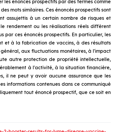
ier les énoncés prospectifs par des termes comme
ou des mots similaires. Ces énoncés prospectifs sont
t assujettis à un certain nombre de risques et
 le rendement ou les réalisations réels diffèrent
 par ces énoncés prospectifs. En particulier, les
 et à la fabrication de vaccins, à des résultats
 général, aux fluctuations monétaires, à l'impact
e autre protection de propriété intellectuelle,
ablement à l'activité, à la situation financière,
es, il ne peut y avoir aucune assurance que les
t les informations contenues dans ce communiqué
bliquement tout énoncé prospectif, que ce soit en
-2-booster-results-for-lyme-disease-vaccine-