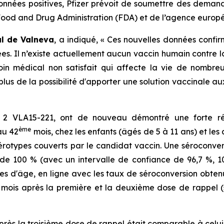
onnées positives, Pfizer prévoit de soumettre des demand
ood and Drug Administration (FDA) et de l’agence euro
al de Valneva
, a indiqué, « Ces nouvelles données confi
es. Il n’existe actuellement aucun vaccin humain contre 
oin médical non satisfait qui affecte la vie de nombr
lus de la possibilité d'apporter une solution vaccinale a
e 2 VLA15-221, ont de nouveau démontré une forte r
ème
au 42
mois, chez les enfants (âgés de 5 à 11 ans) et les
 sérotypes couverts par le candidat vaccin. Une séroconve
 de 100 % (avec un intervalle de confiance de 96,7 %, 1
es d'âge, en ligne avec les taux de séroconversion obten
 mois après la première et la deuxième dose de rappel (
après la troisième dose de rappel était comparable à celu