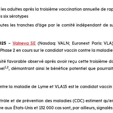
 les adultes après la troisième vaccination annuelle de ra
 six sérotypes
utes les tranches d’âge par le comité indépendant de s
2025
–
Valneva SE
(Nasdaq: VALN; Euronext Paris: VLA)
 Phase 2 en cours sur le candidat vaccin contre la maladi
cuité favorable observé après avoir reçu cette troisième d
1
,
2
pel
, démontrant ainsi le bénéfice potentiel que pourra
ontre la maladie de Lyme et VLA15 est le candidat vaccin
ntrôle et de prévention des maladies (CDC) estiment qu'e
 aux États-Unis et 132 000 cas sont, par ailleurs, signal