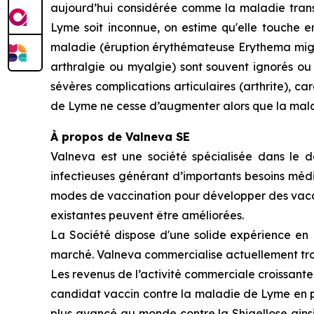
aujourd’hui considérée comme la maladie trans
Lyme soit inconnue, on estime qu'elle touche 
maladie (éruption érythémateuse
Erythema mi
arthralgie ou myalgie) sont souvent ignorés ou 
sévères complications articulaires (arthrite), c
de Lyme ne cesse d’augmenter alors que la mal
À propos de Valneva SE
Valneva est une société spécialisée dans le 
infectieuses générant d’importants besoins médi
modes de vaccination pour développer des vaccins
existantes peuvent être améliorées.
La Société dispose d'une solide expérience en R
marché. Valneva commercialise actuellement tro
Les revenus de l’activité commerciale croissante
candidat vaccin contre la maladie de Lyme en p
plus avancé au monde contre la Shigellose ainsi