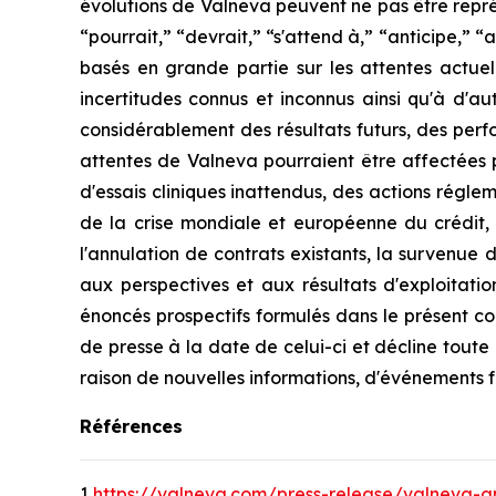
évolutions de Valneva peuvent ne pas être repré
“pourrait,” “devrait,” “s'attend à,” “anticipe,” “a
basés en grande partie sur les attentes actue
incertitudes connus et inconnus ainsi qu'à d'aut
considérablement des résultats futurs, des perfo
attentes de Valneva pourraient être affectées p
d'essais cliniques inattendus, des actions régle
de la crise mondiale et européenne du crédit, 
l'annulation de contrats existants, la survenue 
aux perspectives et aux résultats d'exploitati
énoncés prospectifs formulés dans le présent c
de presse à la date de celui-ci et décline toute
raison de nouvelles informations, d'événements f
Références
1
https://valneva.com/press-release/valneva-an