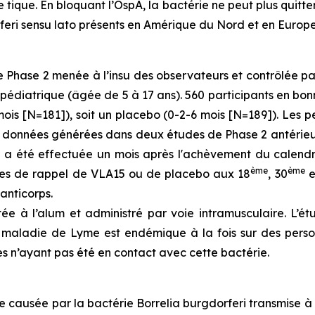
tique. En bloquant l’OspA, la bactérie ne peut plus quitte
feri sensu lato présents en Amérique du Nord et en Europe
Phase 2 menée à l’insu des observateurs et contrôlée par 
édiatrique (âgée de 5 à 17 ans). 560 participants en bon
ois [N=181]), soit un placebo (0-2-6 mois [N=189]). Les 
s données générées dans deux études de Phase 2 antérieure
l) a été effectuée un mois après l'achèvement du calendri
ème
ème
doses de rappel de VLA15 ou de placebo aux 18
, 30
e
anticorps.
ée à l’alum et administré par voie intramusculaire. L’é
 la maladie de Lyme est endémique à la fois sur des per
es n’ayant pas été en contact avec cette bactérie.
e causée par la bactérie
Borrelia burgdorferi
transmise à 