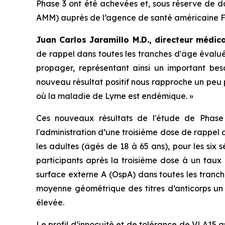
Phase 3 ont été achevées et, sous réserve de d
AMM) auprès de l’agence de santé américaine F
Juan Carlos Jaramillo M.D., directeur médic
de rappel dans toutes les tranches d'âge évalué
propager, représentant ainsi un important bes
nouveau résultat positif nous rapproche un peu p
où la maladie de Lyme est endémique. »
Ces nouveaux résultats de l'étude de Phas
l'administration d’une troisième dose de rappel 
les adultes (âgés de 18 à 65 ans), pour les six
participants après la troisième dose à un taux
surface externe A (OspA) dans toutes les tranch
moyenne géométrique des titres d’anticorps un
élevée.
Le profil d’innocuité et de tolérance de VLA15 