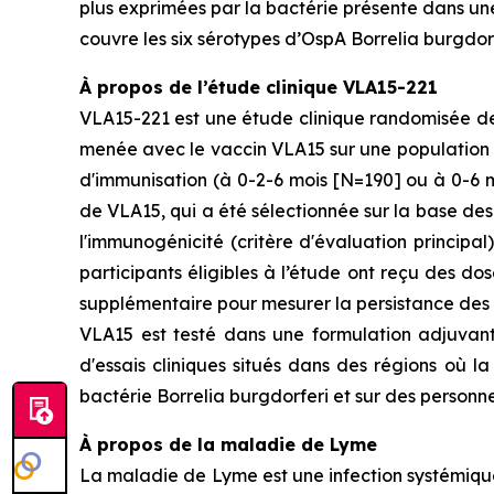
plus exprimées par la bactérie présente dans une 
couvre les six sérotypes d’OspA Borrelia burgdor
À propos de l’étude clinique VLA15-221
VLA15-221 est une étude clinique randomisée de 
menée avec le vaccin VLA15 sur une population p
d'immunisation (à 0-2-6 mois [N=190] ou à 0-6 m
de VLA15, qui a été sélectionnée sur la base de
l'immunogénicité (critère d'évaluation principa
participants éligibles à l’étude ont reçu des 
supplémentaire pour mesurer la persistance des 
VLA15 est testé dans une formulation adjuvant
d'essais cliniques situés dans des régions où
bactérie
Borrelia burgdorferi
et sur des personn
À propos de la maladie de Lyme
La maladie de Lyme est une infection systémiqu