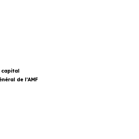
 capital
néral de l’AMF