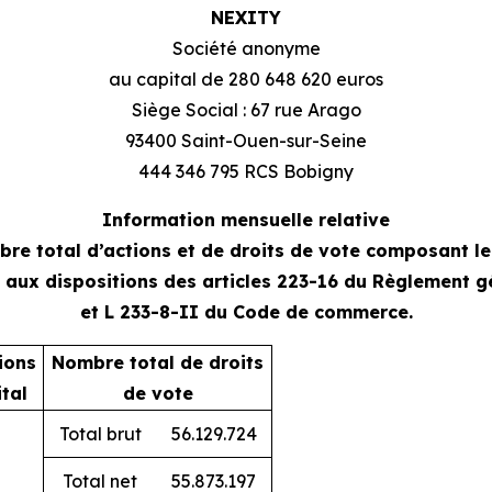
NEXITY
Société anonyme
au capital de 280 648 620 euros
Siège Social : 67 rue Arago
93400 Saint-Ouen-sur-Seine
444 346 795 RCS Bobigny
Information mensuelle relative
re total d’actions et de droits de vote composant le
aux dispositions des articles 223-16 du Règlement gé
et L 233-8-II du Code de commerce.
ions
Nombre total de droits
tal
de vote
Total brut
56.129.724
Total net
55.873.197