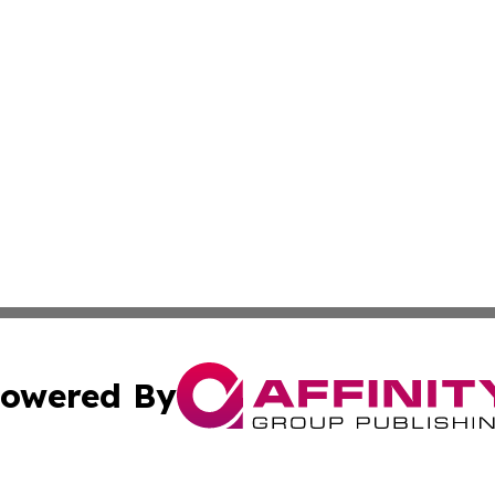
owered By
ubmit Press Release
Terms & Conditions
Copyright/DMCA