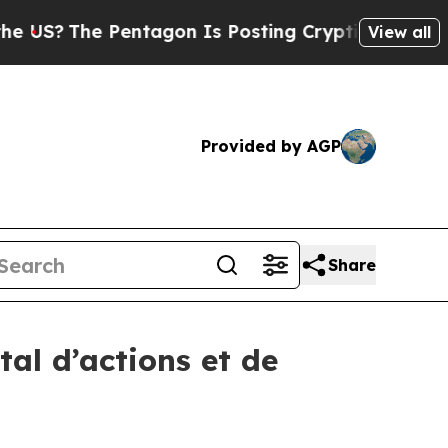
S?
The Pentagon Is Posting Cryptic Biblical Mess
View all
Provided by AGP
Share
al d’actions et de