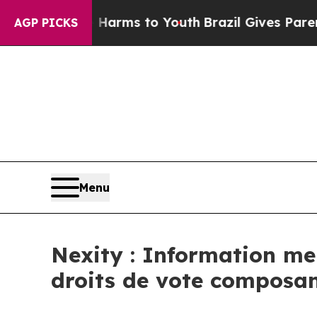
 to Abate Harms to Youth
Brazil Gives Parents S
AGP PICKS
Menu
Nexity : Information men
droits de vote composant