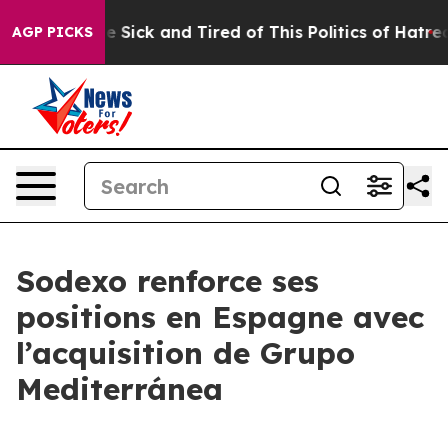
ople Are Sick and Tired of This Politics of Hatred”
The
AGP PICKS
Sodexo renforce ses
positions en Espagne avec
l’acquisition de Grupo
Mediterránea